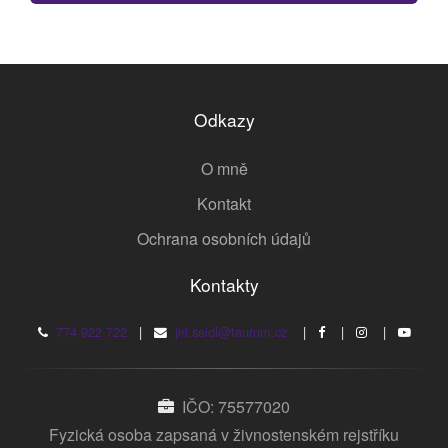
Odkazy
O mně
Kontakt
Ochrana osobních údajů
Kontakty
774 922 722
|
jiri.seidl@taurum.cz
|
|
|
IČO: 75577020
Fyzická osoba zapsaná v živnostenském rejstříku