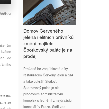
dělství
Domov Červeného
jelena i elitních právníků
změní majitele.
lášeným
Šporkovský palác je na
ý květen
prodej
žení do
rálního
Pražané ho znají hlavně díky
restauracím Červený jelen a SIA
a také cukráři Skálovi.
Šporkovský palác je ale
především administrativní
katastru
komplex s jedněmi z nejdražších
 jsme se
kanceláří v Praze. Sídlí zde
sně ale