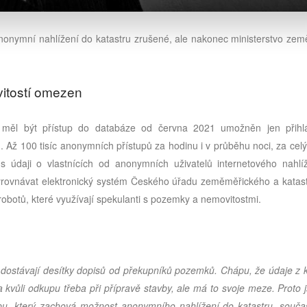
nonymní nahlížení do katastru zrušené, ale nakonec ministerstvo země
vitostí omezen
, měl být přístup do databáze od června 2021 umožněn jen přih
. Až 100 tisíc anonymních přístupů za hodinu i v průběhu noci, za cel
 údaji o vlastnících od anonymních uživatelů internetového nahlí
yrovnávat elektronický systém Českého úřadu zeměměřického a katast
robotů, které využívají spekulanti s pozemky a nemovitostmi.
že dostávají desítky dopisů od překupníků pozemků. Chápu, že údaje z 
a kvůli odkupu třeba při přípravě stavby, ale má to svoje meze. Proto
pu, který zachová možnost anonymního nahlížení do katastru, souča