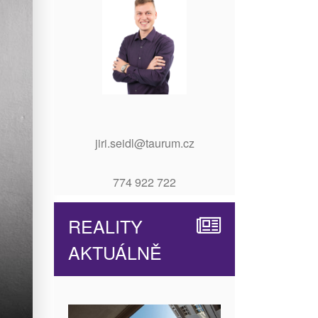
jiri.seidl@taurum.cz
774 922 722
REALITY
AKTUÁLNĚ