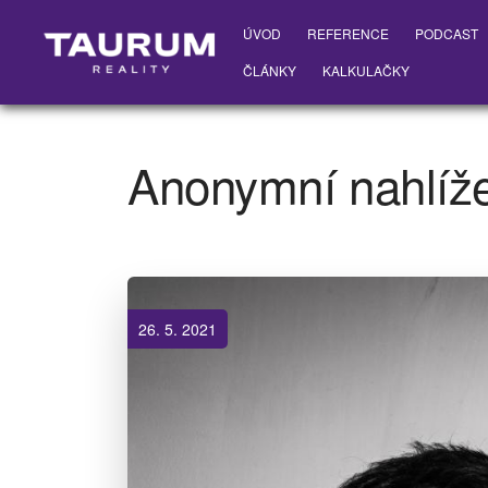
ÚVOD
REFERENCE
PODCAST
ČLÁNKY
KALKULAČKY
Anonymní nahlíže
26. 5. 2021