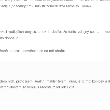
ulanty s pozemky,“
řekl ministr zemědělství Miroslav Toman.
hkoli vedlejších úmyslů, a tak je dobře, že tento veřejný seznam, me
jako doposud.
včetně katastru, neváhejte se na mě obrátit.
kolem nich, proto jsem Realitní makléř tělem i duší, je to můj koníček a 
 Nemovitostem se v
ěnuji s radostí již od roku 2013.