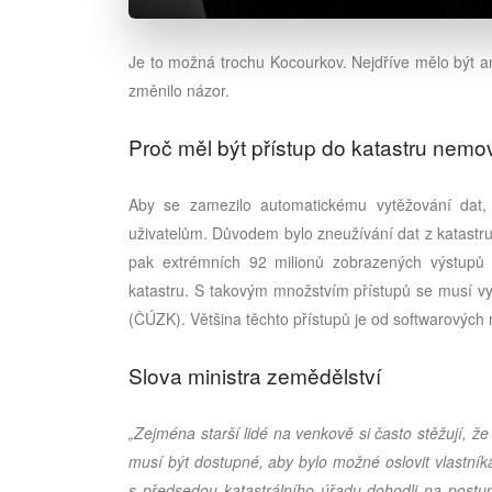
Je to možná trochu Kocourkov. Nejdříve mělo být a
změnilo názor.
Proč měl být přístup do katastru nemo
Aby se zamezilo automatickému vytěžování dat
uživatelům. Důvodem bylo zneužívání dat z katastru
pak extrémních 92 milionů zobrazených výstupů s
katastru. S takovým množstvím přístupů se musí v
(ČÚZK). Většina těchto přístupů je od softwarových 
Slova ministra zemědělství
„Zejména starší lidé na venkově si často stěžují, 
musí být dostupné, aby bylo možné oslovit vlastník
s předsedou katastrálního úřadu dohodli na postu