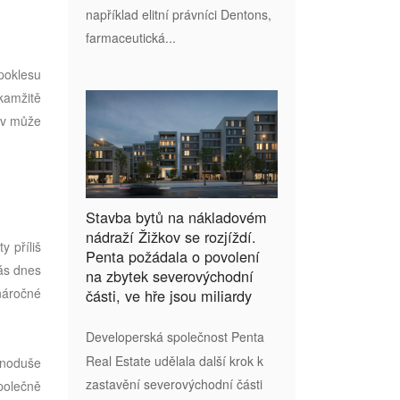
například elitní právníci Dentons,
farmaceutická...
poklesu
kamžitě
luv může
Stavba bytů na nákladovém
nádraží Žižkov se rozjíždí.
y příliš
Penta požádala o povolení
vás dnes
na zbytek severovýchodní
 náročné
části, ve hře jsou miliardy
Developerská společnost Penta
Real Estate udělala další krok k
dnoduše
zastavění severovýchodní části
polečně