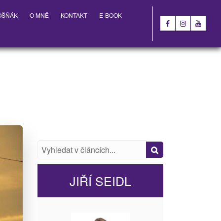
OŠŇÁK
O MNĚ
KONTAKT
E-BOOK
JIŘÍ SEIDL