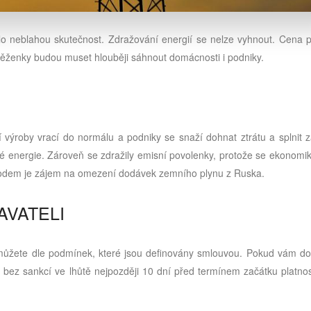
tlo neblahou skutečnost. Zdražování energií se nelze vyhnout. Cena p
eněženky budou muset hlouběji sáhnout domácnosti i podniky.
ýroby vrací do normálu a podniky se snaží dohnat ztrátu a splnit z
é energie. Zároveň se zdražily emisní povolenky, protože se ekonomik
ůvodem je zájem na omezení dodávek zemního plynu z Ruska.
AVATELI
i můžete dle podmínek, které jsou definovány smlouvou. Pokud vám do
bez sankcí ve lhůtě nejpozději 10 dní před termínem začátku platnos