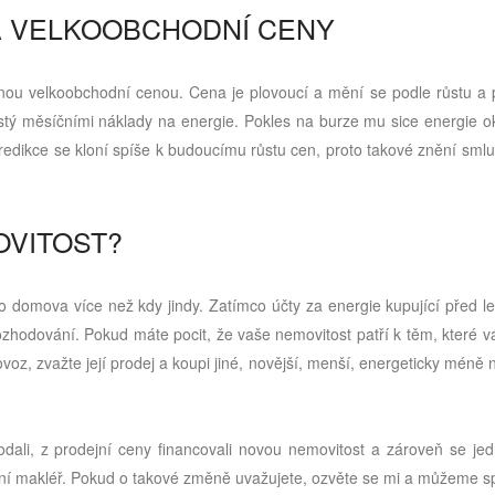
A VELKOOBCHODNÍ CENY
anou velkoobchodní cenou. Cena je plovoucí a mění se podle růstu a 
istý měsíčními náklady na energie. Pokles na burze mu sice energie o
 Predikce se kloní spíše k budoucímu růstu cen, proto takové znění sm
OVITOST?
 domova více než kdy jindy. Zatímco účty za energie kupující před let
 rozhodování. Pokud máte pocit, že vaše nemovitost patří k těm, které 
oz, zvažte její prodej a koupi jiné, novější, menší, energeticky méně
rodali, z prodejní ceny financovali novou nemovitost a zároveň se je
itní makléř. Pokud o takové změně uvažujete, ozvěte se mi a můžeme s