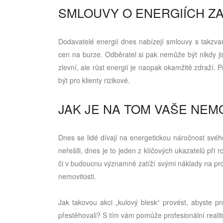
SMLOUVY O ENERGIÍCH Z
Dodavatelé energií dnes nabízejí smlouvy s takzv
cen na burze. Odběratel si pak nemůže být nikdy j
zlevní, ale růst energií je naopak okamžitě zdraží.
být pro klienty rizikové.
JAK JE NA TOM VAŠE NEM
Dnes se lidé dívají na energetickou náročnost svého
neřešili, dnes je to jeden z klíčových ukazatelů při
či v budoucnu významně zatíží svými náklady na prov
nemovitosti.
Jak takovou akci „kulový blesk“ provést, abyste p
přestěhovali? S tím vám pomůže profesionální real