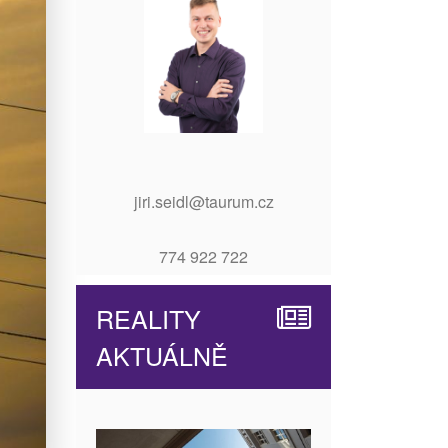
jiri.seidl@taurum.cz
774 922 722
REALITY
AKTUÁLNĚ