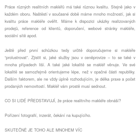
Práce různých realitních makléřů má také různou kvalitu. Stejně jako v
každ
é
m oboru. Naštěstí v současn
é
době máme mnoho možností, jak si
kvalitu práce makléře ověřit. Máme k dispozici ukázky realizovaných
prodejů, reference od klientů, doporučení
, webov
é
stránky makléř
e,
soci
ální sítě apod.
Ještě před první
sch
ůzkou tedy určitě doporučujeme si makléře
“
prolustrovat”. Zjistit si, jak
é
slu
žby jsou v ceněprovize – to se tak
é
v
mnoha případech liší. A tak
é
jak
é
lokalitě se makléř věnuje. Ve sv
é
lokalitě se samozřejmě orientujeme l
é
pe, ne
ž
v opa
čné části republiky.
Dalším faktorem, ale ne vždy úplně rozhodujícím, je d
é
lka praxe a počet
prodaných nemovitostí. Makléř vám prostě musí sednout.
CO SI LIDÉ
PŘEDSTAVUJÍ, že práce realitního makléře obnáší
?
Pořízení fotografií
, inzer
át, čekání na kupující
ho.
SKUTE
ČNĚ
JE TOHO ALE MNOHEM V
ÍC