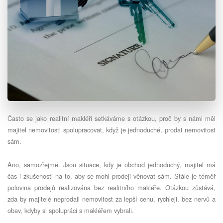
Často se jako realitní makléři setkáváme s otázkou, proč by s námi měl
majitel nemovitosti spolupracovat, když je jednoduch
é
, prodat nemovitost
sám.
Ano, samozřejmě. Jsou situace, kdy je obchod jednoduchý, majitel má
čas i zkušenosti na to, aby se mohl prodeji věnovat sám. Stále je t
é
měř
polovina prodejů realizována bez realitního makléř
e.
Otázkou zůstává,
zda by majitel
é
neprodali nemovitost za lepší cenu, rychleji, bez nervů a
obav, kdyby si spolupráci s makléřem vybrali.