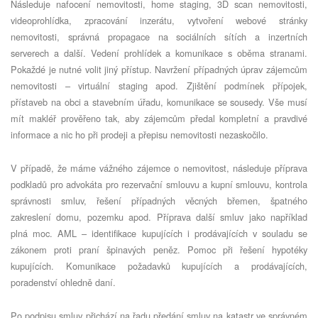
Následuje nafocení nemovitosti, home staging, 3D scan nemovitosti,
videoprohlídka, zpracování
inzer
átu, vytvoření webov
é
stránky
nemovitosti, správná propagace na sociální
ch s
ítích a inzertních
serverech a další. Vedení prohlídek a komunikace s oběma stranami.
Pokažd
é
je nutn
é
volit jiný přístup. Navržení případný
ch
úprav zájemcům
nemovitosti –
virtu
ální
staging apod. Zji
štění podmínek přípojek,
přístaveb na obci a stavebním úřadu, komunikace se sousedy. Vše musí
mít makléř prověřeno tak, aby zájemcům předal kompletní a pravdiv
é
informace a nic ho při prodeji a přepisu nemovitosti nezaskoč
ilo.
V případě, že máme vážn
é
ho zájemce o nemovitost, následuje příprava
podkladů pro advokáta pro rezervační smlouvu a kupní smlouvu, kontrola
správnosti smluv, řešení případný
ch v
ě
cn
ý
ch b
ř
emen,
špatn
é
ho
zakreslení domu, pozemku apod. Příprava další smluv jako například
plná moc. AML – identifikace kupujících i prodávající
ch v
souladu se
zákonem proti praní špinavých peněz. Pomoc při řešení hypot
é
ky
kupujících. Komunikace požadavků kupujících a prodávajících,
poradenství ohledně daní.
Po podpisu smluv př
ich
ází na řadu předání smluv na katastr ve správn
é
m