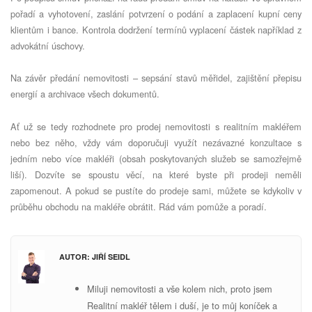
pořadí a vyhotovení, zaslání potvrzení o podání a zaplacení kupní ceny
klientům i bance. Kontrola dodržení termínů vyplacení částek například z
advokátní úschovy.
Na závěr předání nemovitosti – sepsání stavů měřidel, zajištění přepisu
energií
a archivace v
šech dokumentů.
Ať už se tedy rozhodnete pro prodej nemovitosti s realitním makléřem
nebo bez ně
ho, v
ždy vám doporučuji využít nezávazn
é
konzultace s
jedním nebo více makléři (obsah poskytovaných služeb se samozřejmě
liší). Dozvíte se spoustu věcí, na kter
é
byste při prodeji neměli
zapomenout. A pokud se pustíte do prodeje sami, můžete se kdykoliv v
průběhu obchodu na makléře obrátit. Rád vám pomůže a poradí.
AUTOR: JIŘÍ SEIDL
Miluji nemovitosti a vše kolem nich, proto jsem
Realitní makléř tělem i duší, je to můj koníček a