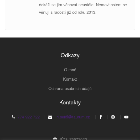
dokáži se jim věnovat neustále. Nemovitostem se
v
ěnuji s radostí již od roku 2013.
Odkazy
O mně
Kontakt
Ochrana osobních údajů
Kontakty
774 922 722
|
jiri.seidl@taurum.cz
|
|
|
IČO: 75577020