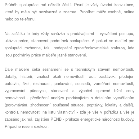
Průběh spolupráce má několik částí. První je vždy úvodní konzultace,
která by měla být nezávazná a zdarma. Probí
hat m
ůže osobně, online
nebo po telefonu.
Na začátku je tedy vž
dy sch
ůzka s prodávajícími – vysvětlení postupu,
ukázka práce, stanovení podmínek spolupráce. A pokud se majitel pro
spolupráci rozhodne, tak podepsání zprostředkovatelsk
é
smlouvy, kde
jsou podmínky práce makléře jasně stanoven
é
.
Dále makléře čeká seznámení se s technickým stavem nemovitosti,
detaily, historií, znalost okolí nemovitosti, aut. zastávek, prodejen
potravin, š
kol, restaurac
í, parkování, sousedů, zaměření nemovitosti,
vypracování půdorysu, stanovení a výpočet správn
é
tržní ceny
nemovitosti - předložení analýzy prodávajícím s detailním vysvětlením
(porovnávání, zhodnocení současn
é
situace, poptávky, lokality a další),
kontrola nemovitosti na listu vlastnictví - zda je vše v pořádku a vše je
zapsáno jak má, zajištění PENB - prů
kazu energetick
é
náročnosti budovy.
Případně řešení exekucí.