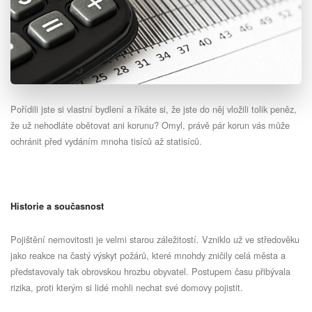
Pořídili jste si vlastní bydlení a říkáte si, že jste do něj vložili tolik peněz,
že už nehodláte obětovat ani korunu? Omyl, právě pár korun vás může
ochránit před vydáním mnoha tisíců až statisíců.
Historie a současnost
Pojištění nemovitosti je velmi starou záležitostí. Vzniklo už ve středověku
jako reakce na častý výskyt požárů, které mnohdy zničily celá města a
představovaly tak obrovskou hrozbu obyvatel. Postupem času přibývala
rizika, proti kterým si lidé mohli nechat své domovy pojistit.