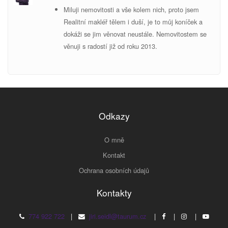
Miluji nemovitosti a vše kolem nich, proto jsem
Realitní makléř tělem i duší, je to můj koníček a
dokáži se jim věnovat neustále. Nemovitostem se
v
ěnuji s radostí již od roku 2013.
Odkazy
O mně
Kontakt
Ochrana osobních údajů
Kontakty
774 922 722
|
jiri.seidl@taurum.cz
|
|
|