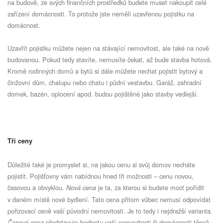
na budově, ze svých finančních prostředků budete muset nakoupit celé
zařízení domácnosti. To protože jste neměli uzavřenou pojistku na
domácnost.
Uzavřít pojistku můžete nejen na stávající nemovitost, ale také na nově
budovanou. Pokud tedy stavíte, nemusíte čekat, až bude stavba hotová.
Kromě rodinných domů a bytů si dále můžete nechat pojistit bytový a
činžovní dům, chalupu nebo chatu i půdní vestavbu. Garáž, zahradní
domek, bazén, oplocení apod. budou pojištěné jako stavby vedlejší.
Tři ceny
Důležité také je promyslet si, na jakou cenu si svůj domov necháte
pojistit. Pojišťovny vám nabídnou hned tři možnosti – cenu novou,
časovou a obvyklou.
je ta, za kterou si budete moct pořídit
Nová cena
v daném místě nové bydlení. Tato cena přitom vůbec nemusí odpovídat
pořizovací ceně vaší původní nemovitosti. Je to tedy i nejdražší varianta.
představuje hodnotu vaší nemovitosti či domácnosti těsně
Časová cena