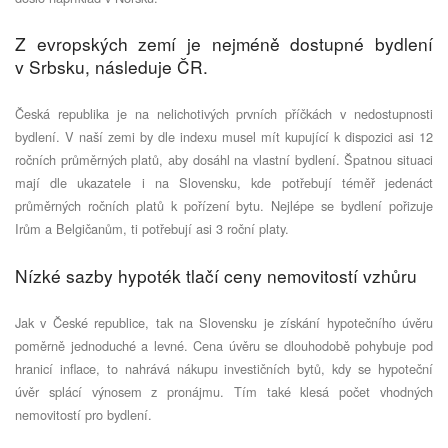
Z evropských zemí je nejméně dostupné bydlení
v Srbsku, následuje ČR.
Česká republika je na nelichotivých prvních příčkách v nedostupnosti
bydlení. V naší zemi by dle indexu musel mít kupující k dispozici asi 12
ročních průměrných platů, aby dosáhl na vlastní bydlení. Špatnou situaci
mají dle ukazatele i na Slovensku, kde potřebují téměř jedenáct
průměrných ročních platů k pořízení bytu. Nejlépe se bydlení pořizuje
Irům a Belgičanům, ti potřebují asi 3 roční platy.
Nízké sazby hypoték tlačí ceny nemovitostí vzhůru
Jak v České republice, tak na Slovensku je získání hypotečního úvěru
poměrně jednoduché a levné. Cena úvěru se dlouhodobě pohybuje pod
hranicí inflace, to nahrává nákupu investičních bytů, kdy se hypoteční
úvěr splácí výnosem z pronájmu. Tím také klesá počet vhodných
nemovitostí pro bydlení.