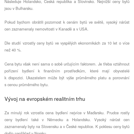
Následuje Holandsko, Česká republika a Slovinsko. Nejnižší ceny bytů
jsou v Bulharsku.
Pokud bychom obrátili pozornost k cenám bytů ve světě, vysoký nárůst
cen zaznamenaly nemovitosti v Kanadě a v USA.
Dle studií vzrostly ceny bytů ve vyspělých ekonomikách za 10 let o více
než 40 %.
Cena bytu však není sama o sobě určujícím faktorem. Je třeba vztáhnout
pořízení bydlení k finančním prostředkům, které mají obyvatelé
k dispozici. Ukazatelem může být výše průměrného platu a porovnání
s cenou průměrného bytu.
Vývoj na evropském realitním trhu
Za minulý rok vzrostla cena bydlení nejvíce v Maďarsku. Prudce rostly
ceny bydlení také v Německu a Holandsku. Vysoký nárůst cen
zaznamenaly byty na Slovensku a v České republice. K poklesu ceny bytů
došlo například v Norsku.