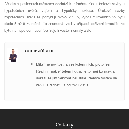
Ačkoliv v posledních měsících dochází k mírnému růstu úrokové sazby u
hypotečních úvěrů, zájem o hypotéky neklesá. Úrokové sazby
hypotečních úvěrů se pohybují okolo 2,1 %, výnos z investičního bytu
okolo 5 až 9 % ročně. To znamená, že i v případě pořízení investičního
bytu na hypoteční úvěr realizuje investor nemalý zisk.
AUTOR: JIŘÍ SEIDL
Miluji nemovitosti a vše kolem nich, proto jsem
Realitní makléř tělem i duší, je to můj koníček a
dokáži se jim věnovat neustále. Nemovitostem se
v
ěnuji s radostí již od roku 2013.
Odkazy