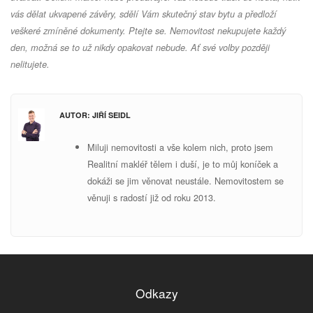
vás dělat ukvapené závěry, sdělí Vám skutečný stav bytu a předloží
veškeré zmíněné dokumenty. Ptejte se. Nemovitost nekupujete každý
den, možná se to už nikdy opakovat nebude. Ať své volby později
nelitujete.
AUTOR: JIŘÍ SEIDL
Miluji nemovitosti a vše kolem nich, proto jsem
Realitní makléř tělem i duší, je to můj koníček a
dokáži se jim věnovat neustále. Nemovitostem se
v
ěnuji s radostí již od roku 2013.
Odkazy