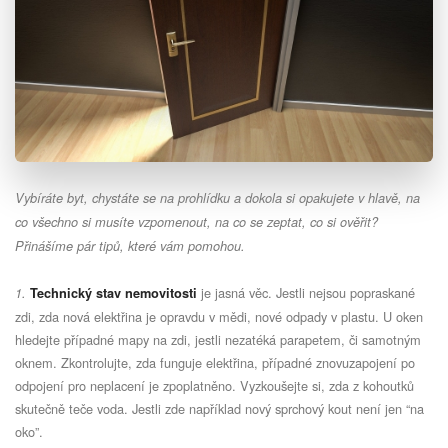
Vybíráte byt, chystáte se na prohlídku a dokola si opakujete v hlavě, na
co všechno si musíte vzpomenout, na co se zeptat, co si ověřit?
Přinášíme pár tipů, které vám pomohou.
je jasná věc. Jestli nejsou popraskané
1.
Technický stav nemovitosti
zdi, zda nová elektřina je opravdu v mědi, nové odpady v plastu. U oken
hledejte případné mapy na zdi, jestli nezatéká parapetem, či samotným
oknem. Zkontrolujte, zda funguje elektřina, případné znovuzapojení po
odpojení pro neplacení je zpoplatněno. Vyzkoušejte si, zda z kohoutků
skutečně teče voda. Jestli zde například nový sprchový kout není jen “na
oko”.