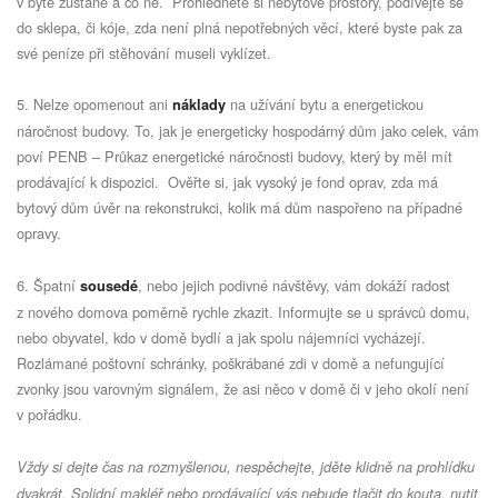
v bytě zůstane a co ne.
Prohlédněte si nebytové prostory, podívejte se
do sklepa, či kóje, zda není plná nepotřebných věcí, které byste pak za
své peníze při stěhování museli vyklízet.
5. Nelze opomenout ani
na užívání bytu a energetickou
náklady
náročnost budovy. To, jak je energeticky hospodárný dům jako celek, vám
poví PENB – Průkaz energetické náročnosti budovy, který by měl mít
prodávající k dispozici.
Ověřte si, jak vysoký je fond oprav, zda má
bytový dům úvěr na rekonstrukci, kolik má dům naspořeno na případné
opravy.
6. Špatní
, nebo jejich podivné návštěvy, vám dokáží radost
sousedé
z nového domova poměrně rychle zkazit. Informujte se u správců domu,
nebo obyvatel, kdo v domě bydlí a jak spolu nájemníci vycházejí.
Rozlámané poštovní schránky, poškrábané zdi v domě a nefungující
zvonky jsou varovným signálem, že asi něco v domě či v jeho okolí není
v pořádku.
Vždy si dejte čas na rozmyšlenou, nespěchejte, jděte klidně na prohlídku
dvakrát. Solidní makléř nebo prodávající vás nebude tlačit do kouta, nutit