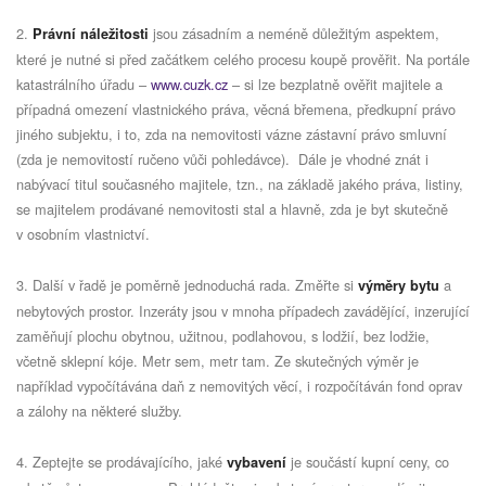
2.
jsou zásadním a neméně důležitým aspektem,
Právní náležitosti
které je nutné si před začátkem celého procesu koupě prověřit. Na portále
katastrálního úřadu –
www.cuzk.cz
– si lze bezplatně ověřit majitele a
případná omezení vlastnického práva, věcná břemena, předkupní právo
jiného subjektu, i to, zda na nemovitosti vázne zástavní právo smluvní
(zda je nemovitostí ručeno vůči pohledávce).
Dále je vhodné znát i
nabývací titul současného majitele, tzn., na základě jakého práva, listiny,
se majitelem prodávané nemovitosti stal a hlavně, zda je byt skutečně
v osobním vlastnictví.
3. Další v řadě je poměrně jednoduchá rada. Změřte si
a
výměry bytu
nebytových prostor. Inzeráty jsou v mnoha případech zavádějící, inzerující
zaměňují plochu obytnou, užitnou, podlahovou, s lodžií, bez lodžie,
včetně sklepní kóje. Metr sem, metr tam. Ze skutečných výměr je
například vypočítávána daň z nemovitých věcí, i rozpočítáván fond oprav
a zálohy na některé služby.
4. Zeptejte se prodávajícího, jaké
je součástí kupní ceny, co
vybavení