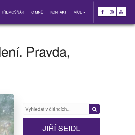
VÍCE
TŘEMOŠŇÁK
O MNĚ
KONTAKT
ení. Pravda,
JIŘÍ SEIDL