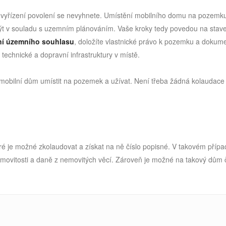
e vyřízení povolení se nevyhnete. Umístění mobilního domu na pozemk
t v souladu s uzemním plánováním. Vaše kroky tedy povedou na stav
ání územního souhlasu
, doložíte vlastnické právo k pozemku a dokum
technické a dopravní infrastruktury v místě.
mobilní dům umístit na pozemek a užívat. Není třeba žádná kolaudace
teré je možné zkolaudovat a získat na ně číslo popisné. V takovém příp
emovitosti a daně z nemovitých věcí. Zároveň je možné na takový dům 