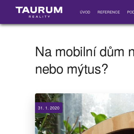
ÚVOD
REFERENCE
PO
Na mobilní dům ne
nebo mýtus?
31. 1. 2020