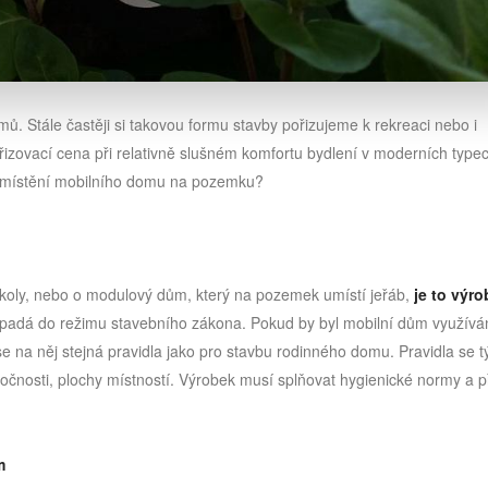
ů. Stále častěji si takovou formu stavby pořizujeme k rekreaci nebo i
 pořizovací cena při relativně slušném komfortu bydlení v moderních type
 umístění mobilního domu na pozemku?
 koly, nebo o modulový dům, který na pozemek umístí jeřáb,
je to výr
y spadá do režimu stavebního zákona. Pokud by byl mobilní dům využívá
se na něj stejná pravidla jako pro stavbu rodinného domu. Pravidla se t
áročnosti, plochy místností. Výrobek musí splňovat hygienické normy a 
m