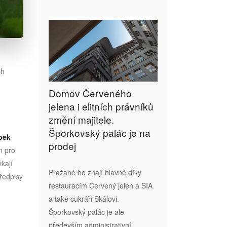
ch
Domov Červeného
jelena i elitních právníků
změní majitele.
Šporkovský palác je na
obek
prodej
n pro
ýkají
Pražané ho znají hlavně díky
předpisy
restauracím Červený jelen a SIA
a také cukráři Skálovi.
Šporkovský palác je ale
především administrativní