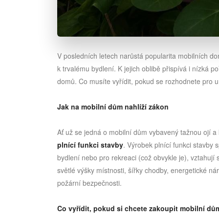
V posledních letech narůstá popularita mobilních dom
k trvalému bydlení. K jejich oblibě přispívá i nízká
domů. Co musíte vyřídit, pokud se rozhodnete pro
Jak na mobilní dům nahlíží zákon
Ať už se jedná o mobilní dům vybavený tažnou ojí a
plnící funkci stavby
. Výrobek plnící funkci stavb
bydlení nebo pro rekreaci (což obvykle je), vztahují 
světlé výšky místnosti, šířky chodby, energetické n
požární bezpečnosti.
Co vyřídit, pokud si chcete zakoupit mobilní dů