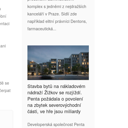
komplex s jedněmi z nejdražších
u
kanceláří v Praze. Sídlí zde
ební
například elitní právníci Dentons,
entaci
farmaceutická...
 ani
adě se
Stavba bytů na nákladovém
čerpat
nádraží Žižkov se rozjíždí.
Penta požádala o povolení
na zbytek severovýchodní
části, ve hře jsou miliardy
Developerská společnost Penta