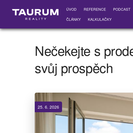
ÚVOD
REFERENCE
PODCAST
ČLÁNKY
KALKULAČKY
Nečekejte s prode
svůj prospěch
25. 6. 2026