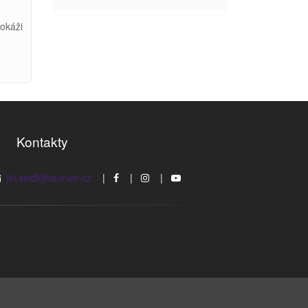
dokáži
Kontakty
jiri.seidl@taurum.cz
|
|
|