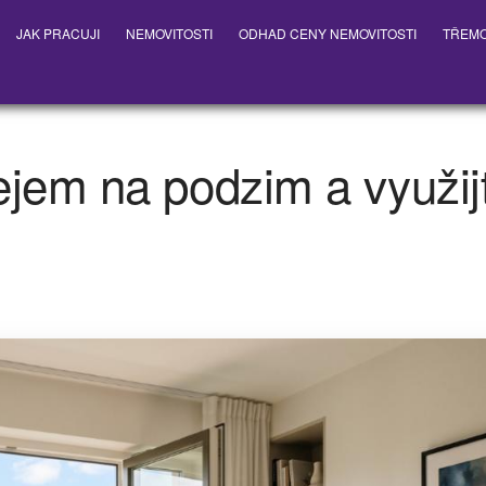
JAK PRACUJI
NEMOVITOSTI
ODHAD CENY NEMOVITOSTI
TŘEM
jem na podzim a využijt