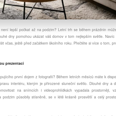
tli není lepší počkat až na podzim? Letní trh se během prázdnin můž
dlouhé dny pomohou ukázat váš domov v tom nejlepším světle. Navíc
ešit včas, ještě před začátkem školního roku. Přečtěte si více o tom, pr
lou prezentaci
upujícího první dojem z fotografií? Během letních měsíců máte k dispo
pravu interiéru, kterým je přirozené sluneční světlo. Dlouhé dny a d
ovitost na snímcích i videoprohlídkách vypadala prostorněji, vz
a podzim působily stísněně, se v létě krásně prosvětlí a celý prosto