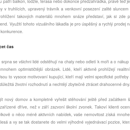
u patří balkon, lodžie, terasa nebo dokonce předzahrádka, právě teď je
iny v truhlících, upravený trávník a venkovní posezení zalité sluncem
rohlížení takových materiálů mnohem snáze představí, jak si zde p
end. Využití tohoto vizuálního lákadla je pro úspěšný a rychlý prodej 
d konkurence.
ácet čas
pna se všichni lidé odstěhují na chaty nebo odletí k moři a o nákup 
nohem optimističtější obrázek. Lidé, kteří aktivně prohlížejí realitní
sou to vysoce motivovaní kupující, kteří mají velmi specifické potřeby
 důležitá životní rozhodnutí a nechtějí zbytečně ztrácet drahocenné dny
ajít nový domov a kompletně vyřešit stěhování ještě před začátkem š
e zařízené dříve, než v září zazvoní školní zvonek. Takoví klienti ocen
celkově o něco méně aktivních nabídek, vaše nemovitost získá mnohe
klesá a vy se tak dostanete do velmi výhodné vyjednávací pozice, kte