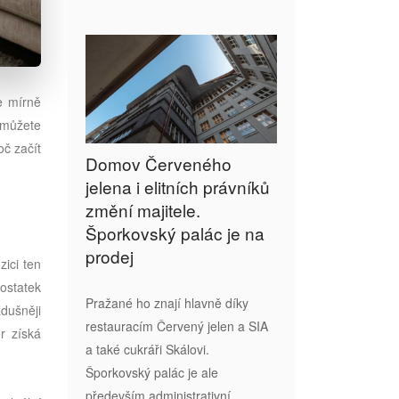
e mírně
 můžete
oč začít
Domov Červeného
jelena i elitních právníků
změní majitele.
Šporkovský palác je na
prodej
zici ten
ostatek
Pražané ho znají hlavně díky
dušněji
restauracím Červený jelen a SIA
r získá
a také cukráři Skálovi.
Šporkovský palác je ale
především administrativní