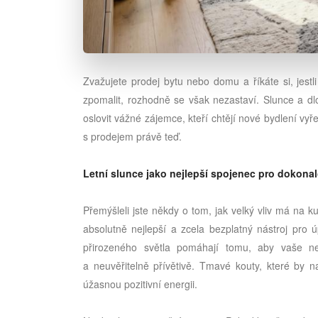
Zvažujete prodej bytu nebo domu a říkáte si, jes
zpomalit, rozhodně se však nezastaví. Slunce a 
oslovit vážné zájemce, kteří chtějí nové bydlení vyř
s prodejem právě teď.
Letní slunce jako nejlepší spojenec pro dokona
Přemýšleli jste někdy o tom, jak velký vliv má na k
absolutně nejlepší a zcela bezplatný nástroj pro ú
přirozeného světla pomáhají tomu, aby vaše nem
a neuvěřitelně přívětivě. Tmavé kouty, které by n
úžasnou pozitivní energii.