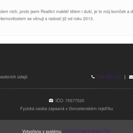
kolem nich, proto jsem Realitní makléř tělem i duší, je to můj koníček a 
 Nemovitostem se v
ěnuji s radostí již od roku 2013.
osobních údajů
774 922 722
|
IČO: 75577020
Fyzická osoba zapsaná v živnostenském rejstříku
Vytvořeno v systému
CHYTRÝ WEB MAKLÉŘE