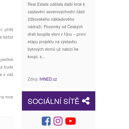
Real Estate udělala další krok k
zastavění severovýchodní části
žižkovského nákladového
nádraží. Pozemky od Českých
 příliš
drah koupila vloni v říjnu – první
že běžet
etapu projektu na výstavbu
bytových domů už nabízí ke
koupi, s...
pečlivé
ás bude
je o váš
Zdroj:
IHNED.cz
 na mne
SOCIÁLNÍ SÍTĚ