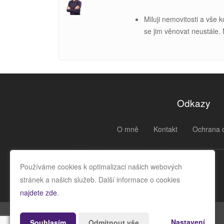
Miluji nemovitosti a vše 
se jim věnovat neustále.
Odkazy
O mně
Kontakt
Ochrana 
Používáme cookies k optimalizaci našich webových
stránek a našich služeb. Další informace o cookies
najdete zde
.
Nastavení
Souhlasím
Odmítnout vše