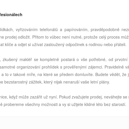
ofesionálech
lídkách, vyřizováním telefonátů a papírováním, pravděpodobně nezní
ne prodej odložit. Přitom to vůbec není nutné, protože celý proces mů
at klíče a odjet si užívat zasloužený odpočinek s rodinou nebo přáteli.
 zkušený makléř se kompletně postará o vše potřebné, od prvotní 
 samotné organizování prohlídek s prověřenými zájemci. Pravidelně v
 a to v takové míře, na které se předem domluvíte. Budete vědět, že 
e bezstarostný zážitek, který nijak nenaruší vaše letní plány.
ice, když může zazářit už nyní. Pokud zvažujete prodej, neváhejte se
 probereme všechny možnosti a vy si užijete klidné léto bez starostí.