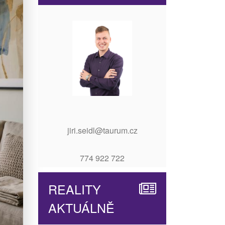
jiri.seidl@taurum.cz
774 922 722
REALITY
AKTUÁLNĚ