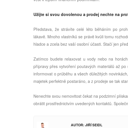
Užijte si svou dovolenou a prodej nechte na pr
Představa, že strávíte celé léto běháním po proh
lákavě. Mnoho vlastníků se právě kvůli tomu rozhod
hladce a zcela bez vaší osobní účasti. Stačí jen před
Zatímco budete relaxovat u vody nebo na horách,
přípravy přes vytvoření poutavých materiálů až po
informovat o průběhu a všech důležitých novinkách,
majetek perfektně postaráno, a z prodeje se tak stan
Nenechte svou nemovitost čekat na podzimní plískan
obrátit prostřednictvím uvedených kontaktů. Společně
AUTOR: JIŘÍ SEIDL