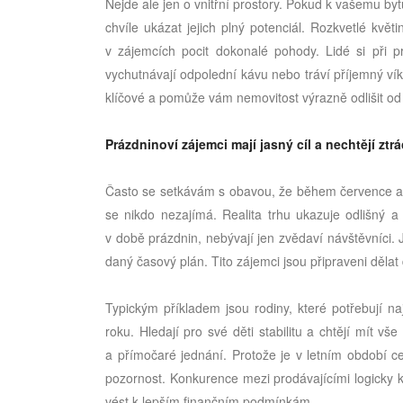
Nejde ale jen o vnitřní prostory. Pokud k vašemu byt
chvíle ukázat jejich plný potenciál. Rozkvetlé květ
v zájemcích pocit dokonalé pohody. Lidé si při p
vychutnávají odpolední kávu nebo tráví příjemný vík
klíčové a pomůže vám nemovitost výrazně odlišit o
Prázdninoví zájemci mají jasný cíl a nechtějí ztr
Často se setkávám s obavou, že během července a sr
se nikdo nezajímá. Realita trhu ukazuje odlišný a m
v době prázdnin, nebývají jen zvědaví návštěvníci. J
daný časový plán. Tito zájemci jsou připraveni dělat
Typickým příkladem jsou rodiny, které potřebují n
roku. Hledají pro své děti stabilitu a chtějí mít vš
a přímočaré jednání. Protože je v letním období 
pozornost. Konkurence mezi prodávajícími logicky 
vést k lepším finančním podmínkám.