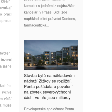
 ideální
komplex s jedněmi z nejdražších
 evokují
kanceláří v Praze. Sídlí zde
o práci
například elitní právníci Dentons,
naprosto
farmaceutická...
bydlení
 inzerci
 a jasně
.
Stavba bytů na nákladovém
nádraží Žižkov se rozjíždí.
kolního
Penta požádala o povolení
na zbytek severovýchodní
í rychlé
části, ve hře jsou miliardy
m větší
rá může
Developerská společnost Penta