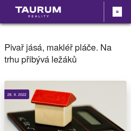
Pivař jásá, makléř pláče. Na
trhu přibývá ležáků
28. 9. 2022