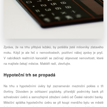
Zpráva, že na trhu přibývá ležáků, by potěšila jistě milovníky zlatavého
moku. Když je ale řeč o nemovitostech, pozitivní náboj zprávy je pryč.
V nabídkách realitních kanceláří se začínají objevovat nemovitosti, které
na majitele čekají měsíce. Makléři radí, zlevňujte.
Hypoteční trh se propadá
Na trhu s hypotečními úvěry byl zaznamenán meziroční pokles o tři
čtvrtiny. Důvodem je ochlazení poptávky, přísnější podmínky bank při
schvalování úvěrů a samozřejmě zdražení úvěrů od České národní banky.
Měsíční splátka hypotečního úvěru se při koupi menšího bytu ve městě