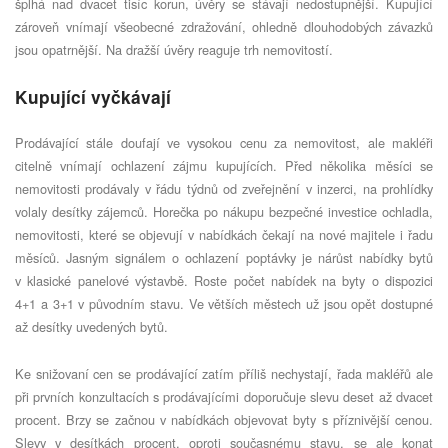
šplhá nad dvacet tisíc korun, úvěry se stávají nedostupnější. Kupující
zároveň vnímají všeobecné zdražování, ohledně dlouhodobých závazků
jsou opatrnější. Na dražší úvěry reaguje trh nemovitostí.
Kupující vyčkávají
Prodávající stále doufají ve vysokou cenu za nemovitost, ale makléři
citelně vnímají ochlazení zájmu kupujících. Před několika měsíci se
nemovitosti prodávaly v řádu týdnů od zveřejnění v inzerci, na prohlídky
volaly desítky zájemců. Horečka po nákupu bezpečné investice ochladla,
nemovitosti, které se objevují v nabídkách čekají na nové majitele i řadu
měsíců. Jasným signálem o ochlazení poptávky je nárůst nabídky bytů
v klasické panelové výstavbě. Roste počet nabídek na byty o dispozici
4+1 a 3+1 v původním stavu. Ve větších městech už jsou opět dostupné
až desítky uvedených bytů.
Ke snižovaní cen se prodávající zatím příliš nechystají, řada makléřů ale
při prvních konzultacích s prodávajícími doporučuje slevu deset až dvacet
procent. Brzy se začnou v nabídkách objevovat byty s příznivější cenou.
Slevy v desítkách procent, oproti současnému stavu, se ale konat