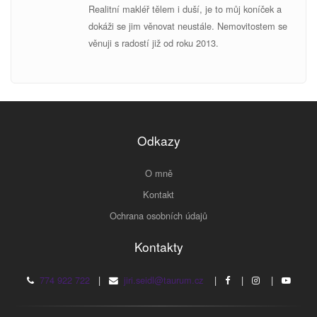
Realitní makléř tělem i duší, je to můj koníček a
dokáži se jim věnovat neustále. Nemovitostem se
v
ěnuji s radostí již od roku 2013.
Odkazy
O mně
Kontakt
Ochrana osobních údajů
Kontakty
774 922 722
|
jiri.seidl@taurum.cz
|
|
|