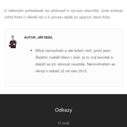
U některých pohledávek lze přistoupit k výmazu okamžitě, jinde existuje
určitá lhůta (i několik let) a k výmazu dojde po uplynutí dané lhůty.
AUTOR: JIŘÍ SEIDL
Miluji nemovitosti a vše kolem nich, proto jsem
Realitní makléř tělem i duší, je to můj koníček a
dokáži se jim věnovat neustále. Nemovitostem se
v
ěnuji s radostí již od roku 2013.
Odkazy
O mně