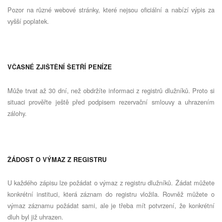
Pozor na různé webové stránky, které nejsou oficiální a nabízí výpis za
vyšší poplatek.
VČASNÉ ZJIŠTĚNÍ ŠETŘÍ PENÍZE
Může trvat až 30 dní, než obdržíte informaci z registrů dlužníků. Proto si
situaci prověřte ještě před podpisem rezervační smlouvy a uhrazením
zálohy.
ŽÁDOST O VÝMAZ Z REGISTRU
U každého zápisu lze požádat o výmaz z registru dlužníků. Žádat můžete
konkrétní instituci, která záznam do registru vložila. Rovněž můžete o
výmaz záznamu požádat sami, ale je třeba mít potvrzení, že konkrétní
dluh byl již uhrazen.