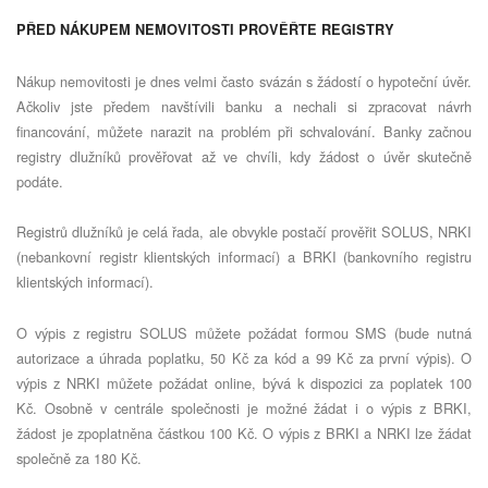
PŘED NÁKUPEM NEMOVITOSTI PROVĚŘTE REGISTRY
Nákup nemovitosti je dnes velmi často svázán s žádostí o hypoteční úvěr.
Ačkoliv jste předem navštívili banku a nechali si zpracovat návrh
financování, můžete narazit na problém při schvalování. Banky začnou
registry dlužníků prověřovat až ve chvíli, kdy žádost o úvěr skutečně
podáte.
Registrů dlužníků je celá řada, ale obvykle postačí prověřit SOLUS, NRKI
(nebankovní registr klientských informací) a BRKI (bankovního registru
klientských informací).
O výpis z registru SOLUS můžete požádat formou SMS (bude nutná
autorizace a úhrada poplatku, 50 Kč za kód a 99 Kč za první výpis). O
výpis z NRKI můžete požádat online, bývá k dispozici za poplatek 100
Kč. Osobně v centrále společnosti je možné žádat i o výpis z BRKI,
žádost je zpoplatněna částkou 100 Kč. O výpis z BRKI a NRKI lze žádat
společně za 180 Kč.