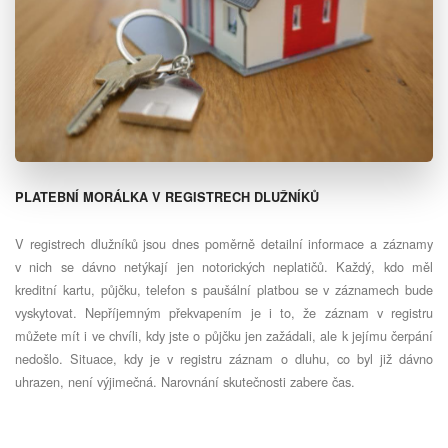
PLATEBNÍ MORÁLKA V REGISTRECH DLUŽNÍKŮ
V registrech dlužníků jsou dnes poměrně detailní informace a záznamy
v nich se dávno netýkají jen notorických neplatičů. Každý, kdo měl
kreditní kartu, půjčku, telefon s paušální platbou se v záznamech bude
vyskytovat. Nepříjemným překvapením je i to, že záznam v registru
můžete mít i ve chvíli, kdy jste o půjčku jen zažádali, ale k jejímu čerpání
nedošlo. Situace, kdy je v registru záznam o dluhu, co byl již dávno
uhrazen, není výjimečná. Narovnání skutečnosti zabere čas.