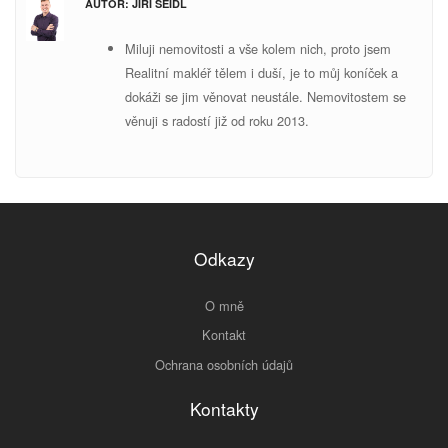
AUTOR: JIŘÍ SEIDL
Miluji nemovitosti a vše kolem nich, proto jsem
Realitní makléř tělem i duší, je to můj koníček a
dokáži se jim věnovat neustále. Nemovitostem se
v
ěnuji s radostí již od roku 2013.
Odkazy
O mně
Kontakt
Ochrana osobních údajů
Kontakty