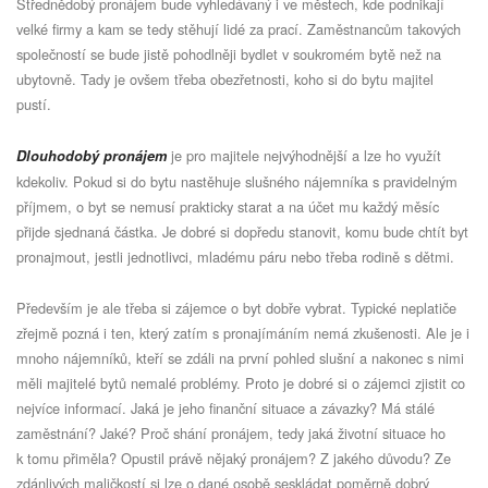
Střednědobý pronájem bude vyhledávaný i ve městech, kde podnikají
velké firmy a kam se tedy stěhují lidé za prací. Zaměstnancům takových
společností se bude jistě pohodlněji bydlet v soukromém bytě než na
ubytovně. Tady je ovšem třeba obezřetnosti, koho si do bytu majitel
pustí.
je pro majitele nejvýhodnější a lze ho využít
Dlouhodobý pronájem
kdekoliv. Pokud si do bytu nastěhuje slušného nájemníka s pravidelným
příjmem, o byt se nemusí prakticky starat a na účet mu každý měsíc
přijde sjednaná částka. Je dobré si dopředu stanovit, komu bude chtít byt
pronajmout, jestli jednotlivci, mladému páru nebo třeba rodině s dětmi.
Především je ale třeba si zájemce o byt dobře vybrat. Typické neplatiče
zřejmě pozná i ten, který zatím s pronajímáním nemá zkušenosti. Ale je i
mnoho nájemníků, kteří se zdáli na první pohled slušní a nakonec s nimi
měli majitelé bytů nemalé problémy. Proto je dobré si o zájemci zjistit co
nejvíce informací. Jaká je jeho finanční situace a závazky? Má stálé
zaměstnání? Jaké? Proč shání pronájem, tedy jaká životní situace ho
k tomu přiměla? Opustil právě nějaký pronájem? Z jakého důvodu? Ze
zdánlivých maličkostí si lze o dané osobě seskládat poměrně dobrý