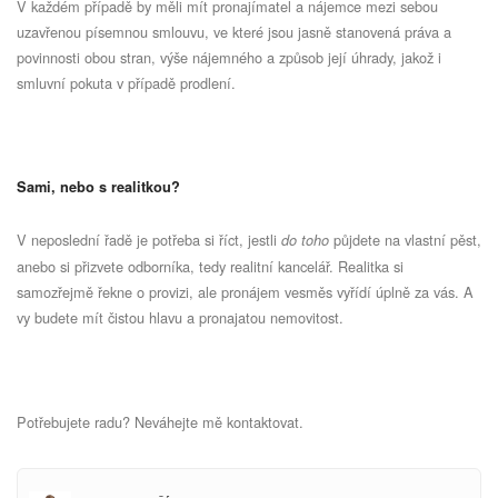
V každém případě by měli mít pronajímatel a nájemce mezi sebou
uzavřenou písemnou smlouvu, ve které jsou jasně stanovená práva a
povinnosti obou stran, výše nájemného a způsob její úhrady, jakož i
smluvní pokuta v případě prodlení.
Sami, nebo s realitkou?
V neposlední řadě je potřeba si říct, jestli
půjdete na vlastní pěst,
do toho
anebo si přizvete odborníka, tedy realitní kancelář. Realitka si
samozřejmě řekne o provizi, ale pronájem vesměs vyřídí úplně za vás. A
vy budete mít čistou hlavu a pronajatou nemovitost.
Potřebujete radu? Neváhejte mě kontaktovat.