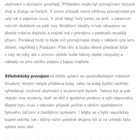
ubytování v domácím prostředí. Příkladem může být pronajímání různých
chat a chalup na horách. V tomto případě nemá většinou pronajímatel po
celý rok o zájemce nouzi. V zimě lákají hory turisty na sníh, v ostatních
ročních obdobích na pěší túry. Atraktivní lokality mívají obsazeno na
dlouhé měsíce dopředu a majitel má z pronájmu v podstatě neustálý
příjem. Poněkud horší to bude mít pronajímatel chaty v některé ryze letní
oblasti, například v Posázaví. Přes léto si budou klienti předávat klíče
z ruky do ruky, ale v zimním období bude takový objekt nevyužitý a
náklady na jeho údržbu půjdou z kapsy majitele.
se dobře uplatní ve vysokoškolských městech.
Střednědobý pronájem
Studenti, kterým nebyla přidělena kolej, nebo na koleji bydlet nechtějí,
vyhledávají možnost ubytování v soukromých bytech. Takový byt je pak
obýván více studenty, kteří se dělí o společné prostory a výši nájemného.
Majitel bytu musí v takovém případě počítat s větším opotřebením
bytového zařízení a častějšími opravami. I kdyby se v bytě nepořádaly
bujaré večírky, tak i běžný režim početné skupiny lidí si na vzhledu bytu
vybere svou daň.