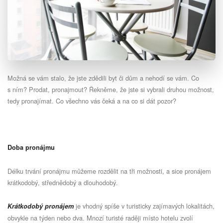
Možná se vám stalo, že jste zdědili byt či dům a nehodí se vám. Co
s ním? Prodat, pronajmout? Řekněme, že jste si vybrali druhou možnost,
tedy pronajímat. Co všechno vás čeká a na co si dát pozor?
Doba pronájmu
Délku trvání pronájmu můžeme rozdělit na tři možnosti, a sice pronájem
krátkodobý, střednědobý a dlouhodobý.
je vhodný spíše v turisticky zajímavých lokalitách,
Krátkodobý pronájem
obvykle na týden nebo dva. Mnozí turisté raději místo hotelu zvolí