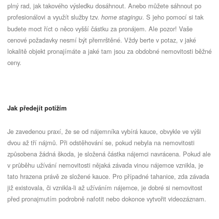
plný rad, jak takového výsledku dosáhnout. Anebo můžete sáhnout po
profesionálovi a využít služby tzv.
. S jeho pomocí si tak
home stagingu
budete moct říct o něco vyšší částku za pronájem. Ale pozor! Vaše
cenové požadavky nesmí být přemrštěné. Vždy berte v potaz, v jaké
lokalitě objekt pronajímáte a jaké tam jsou za obdobné nemovitosti běžné
ceny.
Jak předejít potížím
Je zavedenou praxí, že se od nájemníka vybírá kauce, obvykle ve výši
dvou až tří nájmů. Při odstěhování se, pokud nebyla na nemovitosti
způsobena žádná škoda, je složená částka nájemci navrácena. Pokud ale
v průběhu užívání nemovitosti nějaká závada vinou nájemce vznikla, je
tato hrazena právě ze složené kauce. Pro případné tahanice, zda závada
již existovala, či vznikla-li až užíváním nájemce, je dobré si nemovitost
před pronajmutím podrobně nafotit nebo dokonce vytvořit videozáznam.