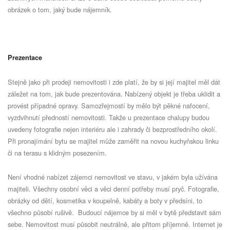
obrázek o tom, jaký bude nájemník.
Prezentace
Stejně jako při prodeji nemovitosti i zde platí, že by si její majitel měl dát
záležet na tom, jak bude prezentována. Nabízený objekt je třeba uklidit a
provést případné opravy. Samozřejmostí by mělo být pěkné nafocení,
vyzdvihnutí předností nemovitosti. Takže u prezentace chalupy budou
uvedeny fotografie nejen interiéru ale i zahrady či bezprostředního okolí.
Při pronajímání bytu se majitel může zaměřit na novou kuchyňskou linku
či na terasu s klidným posezením.
Není vhodné nabízet zájemci nemovitost ve stavu, v jakém byla užívána
majiteli. Všechny osobní věci a věci denní potřeby musí pryč. Fotografie,
obrázky od dětí, kosmetika v koupelně, kabáty a boty v předsíni, to
všechno působí rušivě.
Budoucí nájemce by si měl v bytě představit sám
sebe. Nemovitost musí působit neutrálně, ale přitom příjemně. Internet je