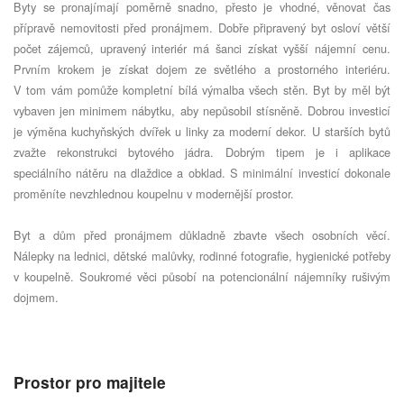
Byty se pronajímají poměrně snadno, přesto je vhodné, věnovat čas
přípravě nemovitosti před pronájmem. Dobře připravený byt osloví větší
počet zájemců, upravený interiér má šanci získat vyšší nájemní cenu.
Prvním krokem je získat dojem ze světlého a prostorného interiéru.
V tom vám pomůže kompletní bílá výmalba všech stěn. Byt by měl být
vybaven jen minimem nábytku, aby nepůsobil stísněně. Dobrou investicí
je výměna kuchyňských dvířek u linky za moderní dekor. U starších bytů
zvažte rekonstrukci bytového jádra. Dobrým tipem je i aplikace
speciálního nátěru na dlaždice a obklad. S minimální investicí dokonale
proměníte nevzhlednou koupelnu v modernější prostor.
Byt a dům před pronájmem důkladně zbavte všech osobních věcí.
Nálepky na lednici, dětské malůvky, rodinné fotografie, hygienické potřeby
v koupelně. Soukromé věci působí na potencionální nájemníky rušivým
dojmem.
Prostor pro majitele