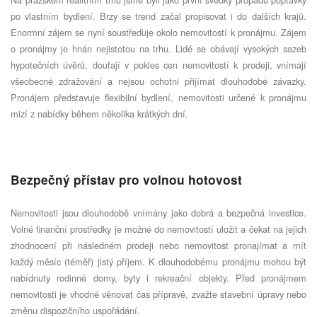
po vlastním bydlení. Brzy se trend začal propisovat i do dalších krajů.
Enormní zájem se nyní soustřeďuje okolo nemovitostí k pronájmu. Zájem
o pronájmy je hnán nejistotou na trhu. Lidé se obávají vysokých sazeb
hypotečních úvěrů, doufají v pokles cen nemovitostí k prodeji, vnímají
všeobecné zdražování a nejsou ochotni přijímat dlouhodobé závazky.
Pronájem představuje flexibilní bydlení, nemovitosti určené k pronájmu
mizí z nabídky během několika krátkých dní.
Bezpečný přístav pro volnou hotovost
Nemovitosti jsou dlouhodobě vnímány jako dobrá a bezpečná investice.
Volné finanční prostředky je možné do nemovitostí uložit a čekat na jejich
zhodnocení při následném prodeji nebo nemovitost pronajímat a mít
každý měsíc (téměř) jistý příjem. K dlouhodobému pronájmu mohou být
nabídnuty rodinné domy, byty i rekreační objekty. Před pronájmem
nemovitosti je vhodné věnovat čas přípravě, zvažte stavební úpravy nebo
změnu dispozičního uspořádání.