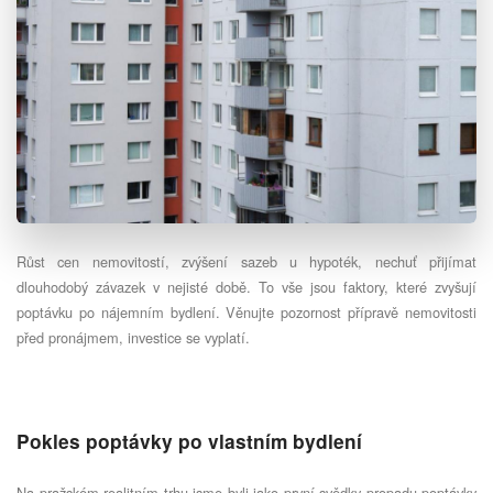
Růst cen nemovitostí, zvýšení sazeb u hypoték, nechuť přijímat
dlouhodobý závazek v nejisté době. To vše jsou faktory, které zvyšují
poptávku po nájemním bydlení. Věnujte pozornost přípravě nemovitosti
před pronájmem, investice se vyplatí.
Pokles poptávky po vlastním bydlení
Na pražském realitním trhu jsme byli jako první svědky propadu poptávky