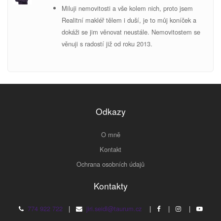
Miluji nemovitosti a vše kolem nich, proto jsem
Realitní makléř tělem i duší, je to můj koníček a
dokáži se jim věnovat neustále. Nemovitostem se
v
ěnuji s radostí již od roku 2013.
Odkazy
O mně
Kontakt
Ochrana osobních údajů
Kontakty
774 922 722
|
jiri.seidl@taurum.cz
|
|
|