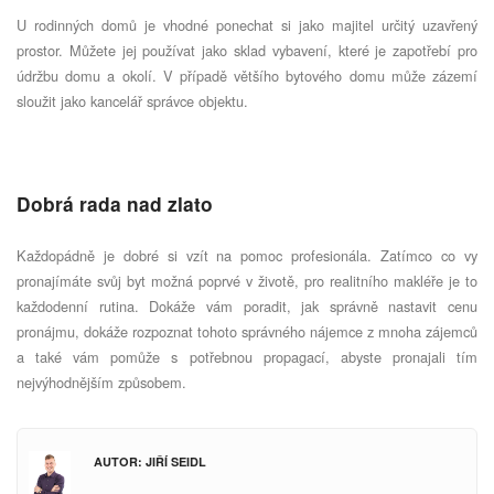
U rodinných domů je vhodné ponechat si jako majitel určitý uzavřený
prostor. Můžete jej používat jako sklad vybavení, které je zapotřebí pro
údržbu domu a okolí. V případě většího bytového domu může zázemí
sloužit jako kancelář správce objektu.
Dobrá rada nad zlato
Každopádně je dobré si vzít na pomoc profesionála. Zatímco co vy
pronajímáte svůj byt možná poprvé v životě, pro realitního makléře je to
každodenní rutina. Dokáže vám poradit, jak správně nastavit cenu
pronájmu, dokáže rozpoznat tohoto správného nájemce z mnoha zájemců
a také vám pomůže s potřebnou propagací, abyste pronajali tím
nejvýhodnějším způsobem.
AUTOR: JIŘÍ SEIDL