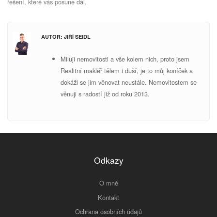
řešení, které vás posune dál.
AUTOR: JIŘÍ SEIDL
Miluji nemovitosti a vše kolem nich, proto jsem
Realitní makléř tělem i duší, je to můj koníček a
dokáži se jim věnovat neustále. Nemovitostem se
v
ěnuji s radostí již od roku 2013.
Odkazy
O mně
Kontakt
Ochrana osobních údajů