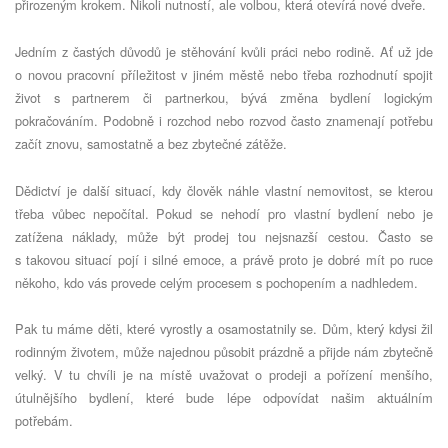
přirozeným krokem. Nikoli nutností, ale volbou, která otevírá nové dveře.
Jedním z častých důvodů je stěhování kvůli práci nebo rodině. Ať už jde
o novou pracovní příležitost v jiném městě nebo třeba rozhodnutí spojit
život s partnerem či partnerkou, bývá změna bydlení logickým
pokračováním. Podobně i rozchod nebo rozvod často znamenají potřebu
začít znovu, samostatně a bez zbytečné zátěže.
Dědictví je další situací, kdy člověk náhle vlastní nemovitost, se kterou
třeba vůbec nepočítal. Pokud se nehodí pro vlastní bydlení nebo je
zatížena náklady, může být prodej tou nejsnazší cestou. Často se
s takovou situací pojí i silné emoce, a právě proto je dobré mít po ruce
někoho, kdo vás provede celým procesem s pochopením a nadhledem.
Pak tu máme děti, které vyrostly a osamostatnily se. Dům, který kdysi žil
rodinným životem, může najednou působit prázdně a přijde nám zbytečně
velký. V tu chvíli je na místě uvažovat o prodeji a pořízení menšího,
útulnějšího bydlení, které bude lépe odpovídat našim aktuálním
potřebám.