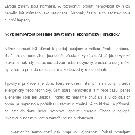
Životní změny jsou normální. A rozhodnutí prodat nemovitost by nikdy
nemělo být vnímáno jako rezignace. Naopak, často je to začátek nové
a lepší kapitoly.
Když nemovitost přestane dávat smysl ekonomicky i prakticky
Někdy nemusí být důvod k prodeji spojený s velkou životní změnou.
Stačí, že se nemovitost jednoduše přestane vyplácet. Ať už jde o vysoké
provozní náklady, náročnou údržbu nebo nevyužitý prostor, prodej může
být v tomto případě racionálním a zodpovědným rozhodnutím.
Typickým příkladem je dům, který se časem stal příliš náročným, třeba
energeticky nebo technicky. Čím starší nemovitost, tím více času, peněz
a energie stojí její údržba. Pokud už nemáme chuť ani sílu do dalších
oprav, je naprosto v pořádku uvažovat o změně. A to klidně i v případě,
že jsme do domu kdysi investovali spoustu energie. Občas je nejlepší
investicí pustit minulost a zaměřit se na budoucnost.
U investičních nemovitostí pak hraje roli výnosnost. Pokud pronájem