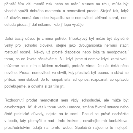
přináší čím dál menší zisk nebo se mění situace na trhu, může být
vhodné využít dobrého momentu a nemovitost prodat. Stejně tak, když
už člověk nemá čas nebo kapacitu se o nemovitost aktivně starat, není
ostuda předat ji dál někomu, kdo ji lépe využije.
Další častý důvod je změna potřeb. Třípokojový byt může být zbytečně
velký pro jednoho člověka, stejně jako dvougarsonka nemusí stačit
rostoucí rodině. Někdy už prostě dispozice nebo lokalita neodpovídají
tomu, co od života očekáváme. A i když jsme si domov kdysi zamilovali,
můžeme se s ním s klidem rozloučit, protože víme, že nás čeká něco
nového. Prodat nemovitost ve chvíli, kdy přestává být oporou a stává se
přítěží, není slabost. Je to naopak síla, schopnost rozpoznat, co opravdu
potřebujeme, a odvaha si za tím jít.
Rozhodnutí prodat nemovitost není vždy jednoduché, ale může být
osvobozující. Ať už vás k tomu vedou emoce, změna životní situace nebo
čistě praktické důvody, nejste na to sami. Pokud se právě nacházíte
v bodě, kdy přemýšlíte nad tímto krokem, neváhejte mě kontaktovat
prostřednictvím údajů na tomto webu. Společně najdeme to nejlepší