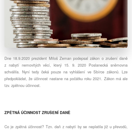
Dne 18.9.2020 prezident Miloš Zeman podepsal zákon o zrušení daně
z nabytí nemovitých věcí, který 15. 9. 2020 Poslanecká sněmovna
schválila. Nyní tedy čeká pouze na vyhlášení ve Sbírce zákonů. Lze
předpokládat, že účinnost nastane na počátku roku 2021. Zákon má ale
tzv. zpětnou účinnost.
ZPĚTNÁ ÚČINNOST ZRUŠENÍ DANĚ
Co je zpětná účinnost? Tzn. daň z nabytí by se neplatila již u převodů,