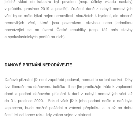
jejichž vklad do katastru byl povolen (resp. účinky vkladu nastaly)
v průběhu prosince 2019 a později. Zrušení daně z nabytí nemovitých
věcí by se mělo týkat nejen nemovitostí sloužících k bydlení, ale obecně
nemovitých věcí, které jsou pozemkem, stavbou nebo jednotkou
nacházející se na území České republiky (resp. též práv stavby
a spoluvlastnických podílů na nich).
DAŇOVÉ PŘIZNÁNÍ NEPODÁVEJTE
Daňové přiznání již není zapotřebí podávat, nemusíte se bát sankcí. Díky
tzv. liberačnímu daňovému balíčku III se jim prodlužuje lhůta k zaplacení
daně a podání daňového přiznání k dani z nabytí nemovitých věcí až
do 31. prosince 2020. Pokud však již k jeho podání došlo a daň byla
zaplacena, bude možné požádat o vrácení přeplatku, a to až po dobu
šesti let od konce roku, kdy zákon vejde v platnost.