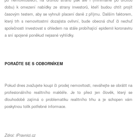
dobu) k omezení nabídky ze strany investorů, kteří budou chtít projít
časovým testem, aby se vyhnuli placení daně z příjmu. Dalším faktorem,
který trh s nemovitostmi dozajista ovlivní, bude obecná chuť či nechuť
společnosti investovat s ohledem na stále probíhající epidemii koronaviru
a sní spojené poněkud nejasné vyhlídky.
PORAĎTE SE S ODBORNÍKEM
Pokud dnes zvažujete koupi či prodej nemovitosti, neváhejte se obrátit na
profesionálního realitního makléře. Je to přeci jen člověk, který se
dlouhodobě zajímá o problematiku realitního trhu a je schopen vám
poskytnou tolik potřebné informace.
Zdroj: iPravnici.cz