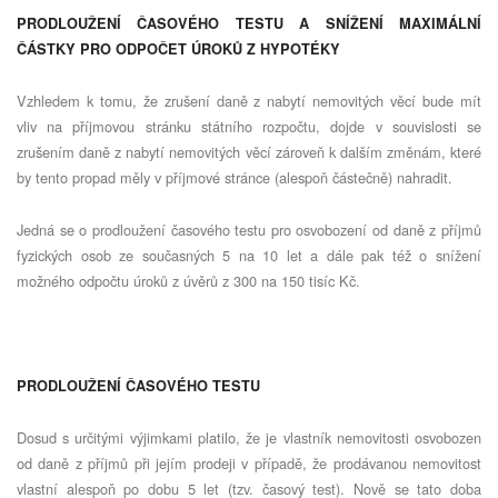
PRODLOUŽENÍ ČASOVÉHO TESTU A SNÍŽENÍ MAXIMÁLNÍ
ČÁSTKY PRO ODPOČET ÚROKŮ Z HYPOTÉKY
Vzhledem k tomu, že zrušení daně z nabytí nemovitých věcí bude mít
vliv na příjmovou stránku státního rozpočtu, dojde v souvislosti se
zrušením daně z nabytí nemovitých věcí zároveň k dalším změnám, které
by tento propad měly v příjmové stránce (alespoň částečně) nahradit.
Jedná se o prodloužení časového testu pro osvobození od daně z příjmů
fyzických osob ze současných 5 na 10 let a dále pak též o snížení
možného odpočtu úroků z úvěrů z 300 na 150 tisíc Kč.
PRODLOUŽENÍ ČASOVÉHO TESTU
Dosud s určitými výjimkami platilo, že je vlastník nemovitosti osvobozen
od daně z příjmů při jejím prodeji v případě, že prodávanou nemovitost
vlastní alespoň po dobu 5 let (tzv. časový test). Nově se tato doba