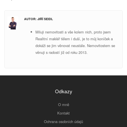
AUTOR: JIŘÍ SEIDL
Miluji nemovitosti a vše kolem nich, proto jsem
Realitní makléř tělem i duší, je to můj koníček a
dokáži se jim věnovat neustále. Nemovitostem se
v
ěnuji s radostí již od roku 2013.
Odkazy
O mně
Kontakt
Ochrana osobních údajů