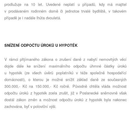
prodlužuje na 10 let. Uvedené neplatí u případů, kdy má majitel
v prodávaném rodinném domě či jednotce trvalé bydliště, v takovém
případě je i nadále lhůta dvouletá.
SNÍŽENÍ ODPOČTU ÚROKŮ U HYPOTÉK
V rámci přijímaného zákona o zrušení daně z nabytí nemovitých věcí
dojde dále ke snížení maximálního odpočtu úhrnné částky úroků
u hypoték (ze všech úvěrů poplatníků v téže společně hospodařící
domácnosti), o kterou je možné snížit základ daně ze současných
300.000,- Kč na 150.000,- Kč ročně. Původně chtěla vláda možnost
odpočtu úroků z hypoték zcela zrušit, již v Poslanecké sněmovně však
dostál zákon změn a možnost odpočtu úroků z hypoték byla nakonec
zachována, byť v poloviční výši.