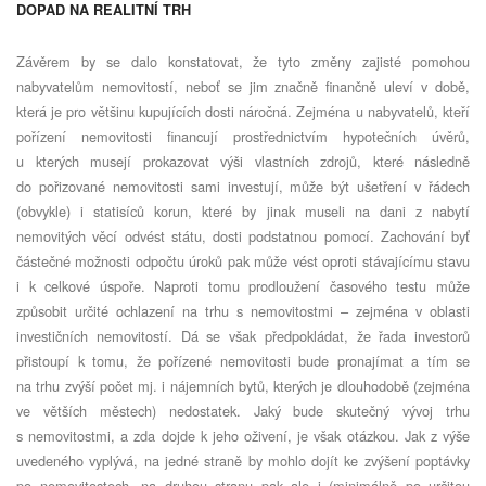
DOPAD NA REALITNÍ TRH
Závěrem by se dalo konstatovat, že tyto změny zajisté pomohou
nabyvatelům nemovitostí, neboť se jim značně finančně uleví v době,
která je pro většinu kupujících dosti náročná. Zejména u nabyvatelů, kteří
pořízení nemovitosti financují prostřednictvím hypotečních úvěrů,
u kterých musejí prokazovat výši vlastních zdrojů, které následně
do pořizované nemovitosti sami investují, může být ušetření v řádech
(obvykle) i statisíců korun, které by jinak museli na dani z nabytí
nemovitých věcí odvést státu, dosti podstatnou pomocí. Zachování byť
částečné možnosti odpočtu úroků pak může vést oproti stávajícímu stavu
i k celkové úspoře. Naproti tomu prodloužení časového testu může
způsobit určité ochlazení na trhu s nemovitostmi – zejména v oblasti
investičních nemovitostí. Dá se však předpokládat, že řada investorů
přistoupí k tomu, že pořízené nemovitosti bude pronajímat a tím se
na trhu zvýší počet mj. i nájemních bytů, kterých je dlouhodobě (zejména
ve větších městech) nedostatek. Jaký bude skutečný vývoj trhu
s nemovitostmi, a zda dojde k jeho oživení, je však otázkou. Jak z výše
uvedeného vyplývá, na jedné straně by mohlo dojít ke zvýšení poptávky
po nemovitostech, na druhou stranu pak ale i (minimálně po určitou