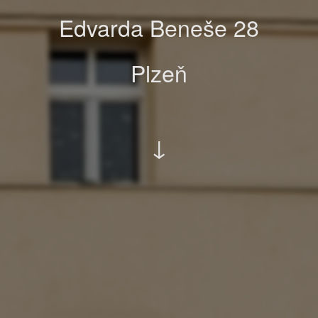
Edvarda Beneše 28
Plzeň
↓