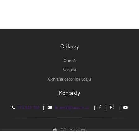
Odkazy
O mně
Kontakt
Ochrana osobních údajů
Kontakty
774 922 722
|
jiri.seidl@taurum.cz
|
|
|
IČO: 75577020
Fyzická osoba zapsaná v živnostenském rejstříku